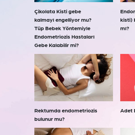
Çikolata Kisti gebe
Endom
kalmayı engelliyor mu?
kisti)
Tüp Bebek Yöntemiyle
mı?
Endometriozis Hastaları
Gebe Kalabilir mi?
Rektumda endometriozis
Adet 
bulunur mu?